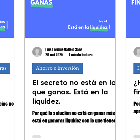
Luis Enrique Vallejo Sanz
29 oct 2025
7 min de lectura
ras
Ahorro e inversión
H
El secreto no está en lo
¿
que ganas. Está en la
f
liquidez.
cias nos
Pod
apr
Por qué la solución no está en ganar más,
está en generar liquidez con lo que tienes.