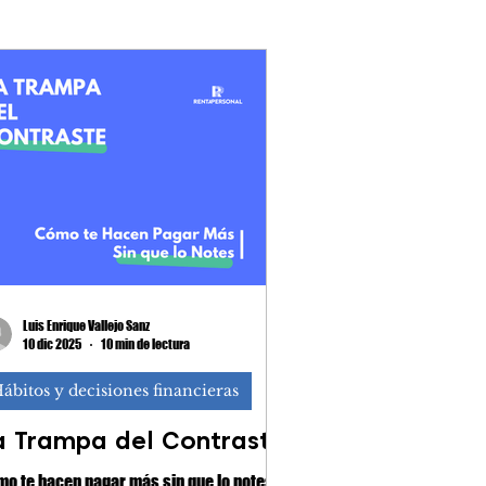
ración de renta
Luis Enrique Vallejo Sanz
10 dic 2025
10 min de lectura
ábitos y decisiones financieras
a Trampa del Contraste:
o te hacen pagar más sin que lo notes.