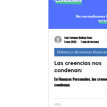
Luis Enrique Vallejo Sanz
5 nov 2025
7 min de lectura
Hábitos y decisiones financie
Las creencias nos
condenan:
En Finanzas Personales, las creen
condenan.