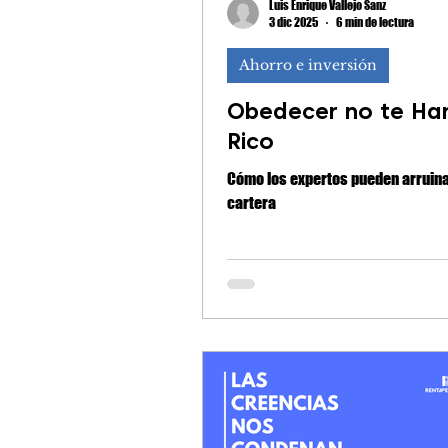
Luis Enrique Vallejo Sanz
3 dic 2025
6 min de lectura
Ahorro e inversión
Obedecer no te Ha
Rico
Cómo los expertos pueden arruina
cartera