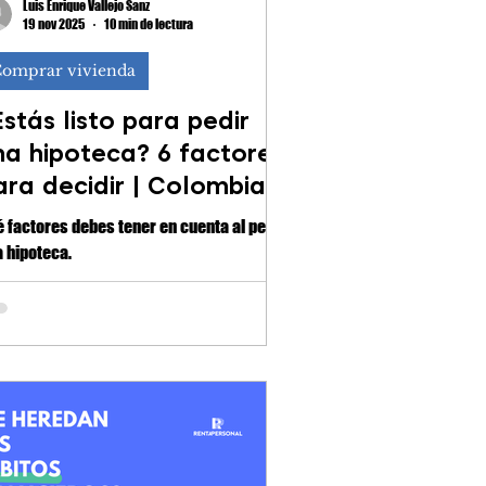
Luis Enrique Vallejo Sanz
19 nov 2025
10 min de lectura
omprar vivienda
Estás listo para pedir
na hipoteca? 6 factores
ara decidir | Colombia
actores debes tener en cuenta al pedir
 hipoteca.