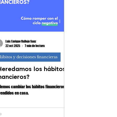
Luis Enrique Vallejo Sanz
22 oct 2025
7 min de lectura
ábitos y decisiones financieras
Heredamos los hábitos
inancieros?
emos cambiar los hábitos financieros
endidos en casa.