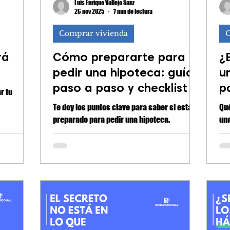
Luis Enrique Vallejo Sanz
26 nov 2025
7 min de lectura
Comprar vivienda
C
rá
Cómo prepararte para
¿
pedir una hipoteca: guía
u
paso a paso y checklist |
p
r tu
Colombia
Te doy los puntos clave para saber si estás
Qué f
preparado para pedir una hipoteca.
una