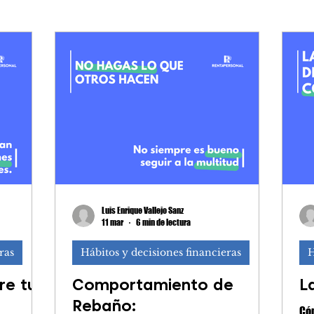
es financieras
Impuestos y decla
Comprar vivienda
Luis Enrique Vallejo Sanz
11 mar
6 min de lectura
ras
Hábitos y decisiones financieras
H
re tu
Comportamiento de
L
Rebaño:
Cóm