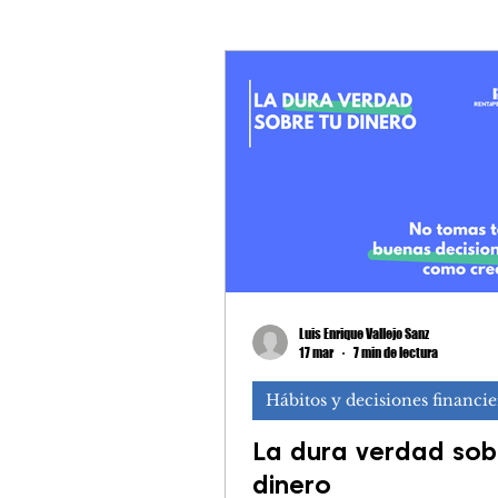
Hábitos y decision
Salir de deudas
Luis Enrique Vallejo Sanz
17 mar
7 min de lectura
Hábitos y decisiones financie
La dura verdad sob
dinero