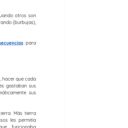
uando otros son 
ndo (burbujas), 
secuencias
para 
r, hacer que cada 
es gastaban sus 
máticamente sus 
rra. Más tierra 
s les permitía 
e funcionaba 