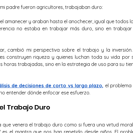
y mi padre fueron agricultores, trabajaban duro: 
el amanecer y araban hasta el anochecer, igual que todos los
iferencia no estaba en trabajar más duro, sino en trabaja
r, cambió mi perspectiva sobre el trabajo y la inversión.
nes construyen riqueza y quienes luchan toda su vida por s
as horas trabajadas, sino en la estrategia de uso para su tie
álisis de decisiones de corto vs largo plazo,
 el problema 
 no entender dónde enfocar ese esfuerzo.
el Trabajo Duro
a que venera el trabajo duro como si fuera una virtud moral.
es el mantra que nos han repetido desde niños. El probl