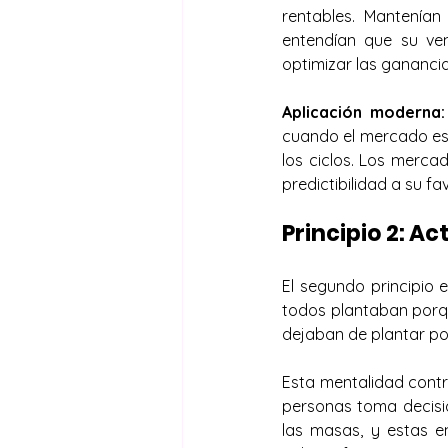
rentables. Mantenían
entendían que su ve
optimizar las ganancia
Aplicación moderna:
cuando el mercado est
los ciclos. Los merca
predictibilidad a su fav
Principio 2: A
El segundo principio 
todos plantaban porqu
dejaban de plantar po
Esta mentalidad contra
personas toma decisio
las masas, y estas 