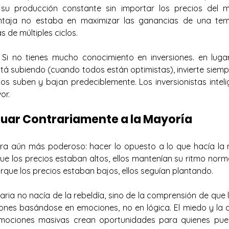
 su producción constante sin importar los precios del 
ntaja no estaba en maximizar las ganancias de una temp
s de múltiples ciclos.
 Si no tienes mucho conocimiento en inversiones. en lugar 
á subiendo (cuando todos están optimistas), invierte siemp
dos suben y bajan predeciblemente. Los inversionistas inteli
or.
ctuar Contrariamente a la Mayoría
era aún más poderoso: hacer lo opuesto a lo que hacía la
e los precios estaban altos, ellos mantenían su ritmo norm
rque los precios estaban bajos, ellos seguían plantando.
ria no nacía de la rebeldía, sino de la comprensión de que l
nes basándose en emociones, no en lógica. El miedo y la 
emociones masivas crean oportunidades para quienes pue