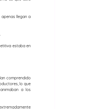
 apenas llegan a 
.
titiva estaba en 
bían comprendido 
ductores, lo que 
sanimaban a los 
 extremadamente 