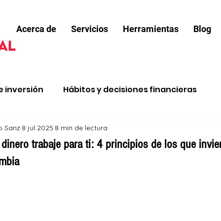
Acerca de
Servicios
Herramientas
Blog
e inversión
Hábitos y decisiones financieras
jo Sanz
8 jul 2025
8 min de lectura
e renta
Salir de deudas
Comprar vivienda
inero trabaje para ti: 4 principios de los que invie
ombia