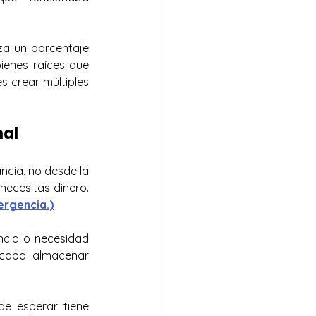
za un porcentaje 
ienes raíces que 
 crear múltiples 
nal
cia, no desde la 
necesidad. Esto te permite invertir cuando hay oportunidades, no vender cuando necesitas dinero. 
ergencia
.)
ncia o necesidad 
icaba almacenar 
e esperar tiene 