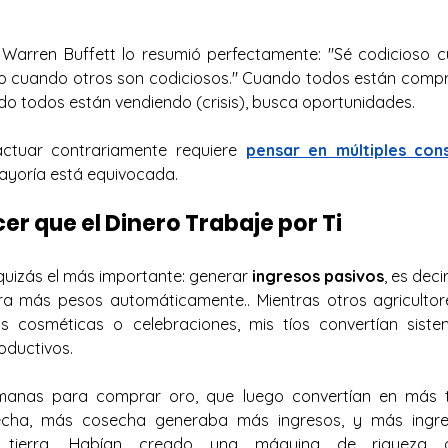
 Warren Buffett lo resumió perfectamente: "Sé codicioso c
o cuando otros son codiciosos." Cuando todos están compra
o todos están vendiendo (crisis), busca oportunidades.
ctuar contrariamente requiere 
pensar en múltiples con
ayoría está equivocada.
cer que el Dinero Trabaje por Ti
 quizás el más importante: generar 
ingresos pasivos
, es deci
 más pesos automáticamente.. Mientras otros agricultor
 cosméticas o celebraciones, mis tíos convertían siste
oductivos.
anas para comprar oro, que luego convertían en más tie
echa, más cosecha generaba más ingresos, y más ingreso
ierra. Habían creado una máquina de riqueza qu