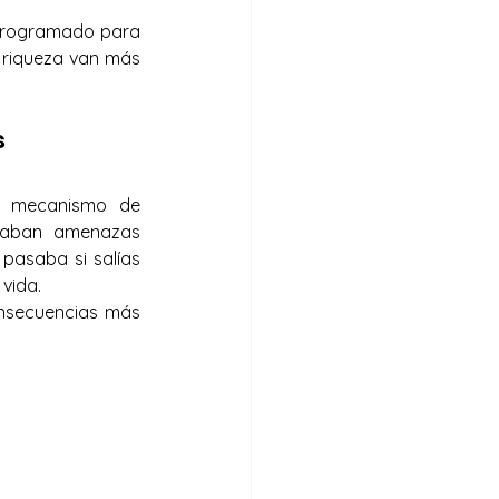
programado para 
 riqueza van más 
s
n mecanismo de 
taban amenazas 
pasaba si salías 
 vida.
onsecuencias más 