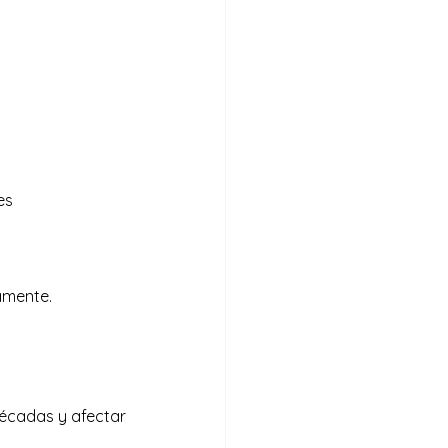
es
amente.
écadas y afectar 