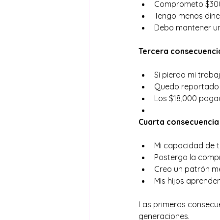
Comprometo $300
Tengo menos diner
Debo mantener u
Tercera consecuencia 
Si pierdo mi traba
Quedo reportado 
Los $18,000 paga
Cuarta consecuencia (
Mi capacidad de 
Postergo la comp
Creo un patrón me
Mis hijos aprende
Las primeras consecue
generaciones.