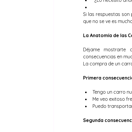
"¿Lo necesito aho
Si las respuestas son p
que no se ve es mucho
La Anatomía de las C
Déjame mostrarte c
consecuencias en much
La compra de un carro
Primera consecuencia
Tengo un carro nu
Me veo exitoso fre
Puedo transport
Segunda consecuencia