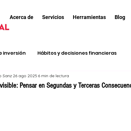
Acerca de
Servicios
Herramientas
Blog
e inversión
Hábitos y decisiones financieras
jo Sanz
26 ago 2025
6 min de lectura
e renta
Salir de deudas
Comprar vivienda
Invisible: Pensar en Segundas y Terceras Consecuenc