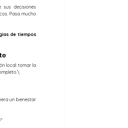
sus decisiones 
icos. Pasa mucho 
gias de tiempos 
te
 local: tomar la 
ompleto.\
era un bienestar 
o"