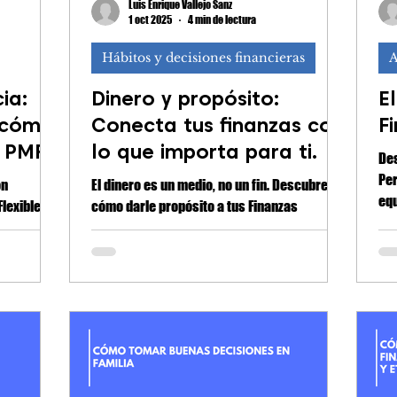
Luis Enrique Vallejo Sanz
1 oct 2025
4 min de lectura
Hábitos y decisiones financieras
A
ia:
Dinero y propósito:
E
 cómo
Conecta tus finanzas con
F
 PMF)
lo que importa para ti.
Des
Pe
on
El dinero es un medio, no un fin. Descubre
equ
lexible El
cómo darle propósito a tus Finanzas
cla
 es el
Personales y usar tu dinero para construir la
e cuánto
vida que quieres.
resistir si
res el
ia.)
 con tus
e reduce,