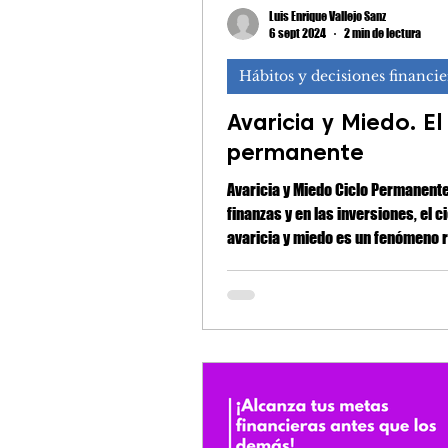
Luis Enrique Vallejo Sanz
6 sept 2024
2 min de lectura
Hábitos y decisiones financie
Avaricia y Miedo. El
permanente
Avaricia y Miedo Ciclo Permanente
finanzas y en las inversiones, el c
avaricia y miedo es un fenómeno 
que afecta tanto a inversores no
experimentados. Este ciclo comienza
cuando asumimos que las buenas 
son permanentes, lo que nos lleva
y negar las malas noticias. Sin embargo,
cuando finalmente aceptamos las
noticias, entramos en pánico y c
estas serán permanentes, ignoran