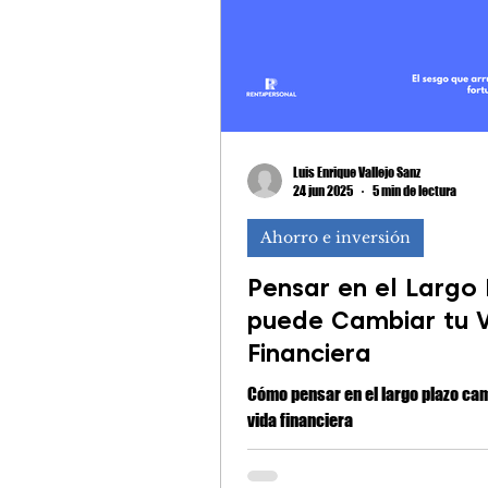
se ve afectada o desaparece por
Su propósito va más allá de garan
Luis Enrique Vallejo Sanz
24 jun 2025
5 min de lectura
Ahorro e inversión
Pensar en el Largo
puede Cambiar tu 
Financiera
Cómo pensar en el largo plazo cam
vida financiera