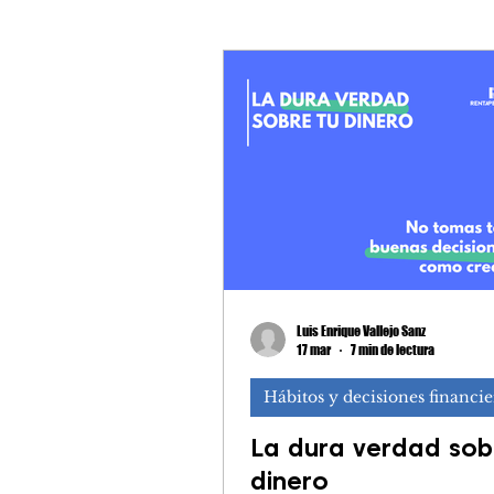
Hábitos y decision
Salir de deudas
Luis Enrique Vallejo Sanz
17 mar
7 min de lectura
Hábitos y decisiones financie
La dura verdad sob
dinero