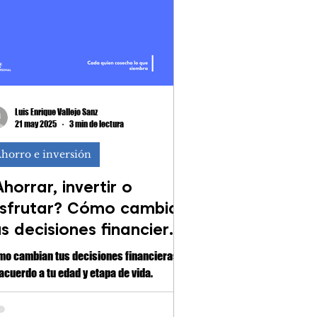
Luis Enrique Vallejo Sanz
21 may 2025
3 min de lectura
horro e inversión
horrar, invertir o
isfrutar? Cómo cambian
us decisiones financieras
egún tu edad y etapa
o cambian tus decisiones financieras
e vida
acuerdo a tu edad y etapa de vida.