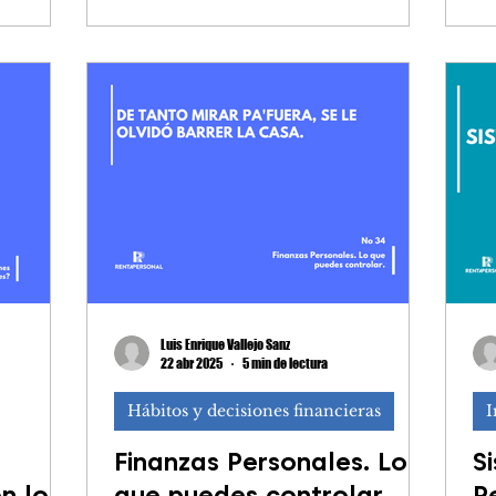
Luis Enrique Vallejo Sanz
22 abr 2025
5 min de lectura
Hábitos y decisiones financieras
I
Finanzas Personales. Lo
S
n los
que puedes controlar.
R