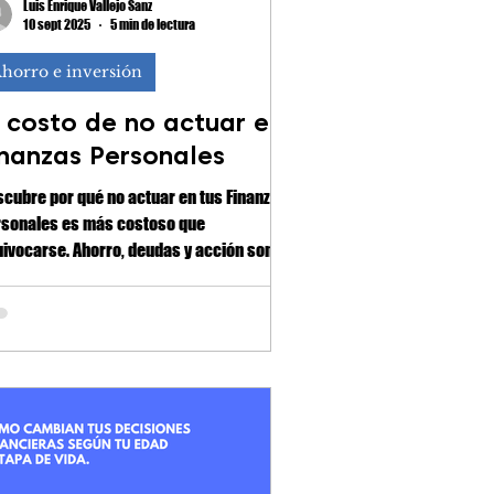
Luis Enrique Vallejo Sanz
10 sept 2025
5 min de lectura
horro e inversión
l costo de no actuar en
inanzas Personales
cubre por qué no actuar en tus Finanzas
rsonales es más costoso que
ivocarse. Ahorro, deudas y acción son
ves para avanzar.