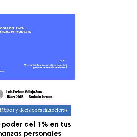
ración de renta
Luis Enrique Vallejo Sanz
15 oct 2025
5 min de lectura
ábitos y decisiones financieras
l poder del 1% en tus
inanzas personales