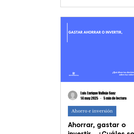
Luis Enrique Vallejo Sanz
14 may 2025
5 min de lectura
Ahorro e inversión
Ahorrar, gastar o
invertir… ¿Cuáles so