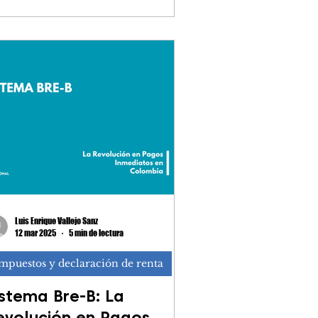
Luis Enrique Vallejo Sanz
12 mar 2025
5 min de lectura
mpuestos y declaración de renta
istema Bre-B: La
evolución en Pagos