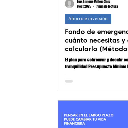
Luis Enrique Vallejo Sanz
8 oct 2025
7 min de lectura
Ahorro e inversión
Fondo de emergenc
cuánto necesitas y
calcularlo (Método
| Colombia
El plan para sobrevivir y decidir c
tranquilidad Presupuesto Mínimo F
Presupuesto Mínimo Flexible (PMF)
método para calcular exactament
necesitas y cuánto tiempo puedes 
tus ingresos desaparecen. (¿Quie
cálculo al instante? Usa nuestra
calculadora de fondo de emergenc
¿Cuánto tiempo puedes sobrevivir
ahorros si tu fuente de ingresos s