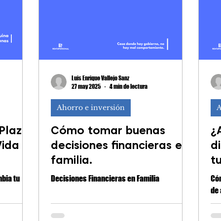
 completo?
tiza
Luis Enrique Vallejo Sanz
27 may 2025
4 min de lectura
Ahorro e inversión
A
 Plazo
Cómo tomar buenas
¿A
Vida
decisiones financieras en
d
familia.
t
s
bia tu
Decisiones Financieras en Familia
Cóm
d
de 