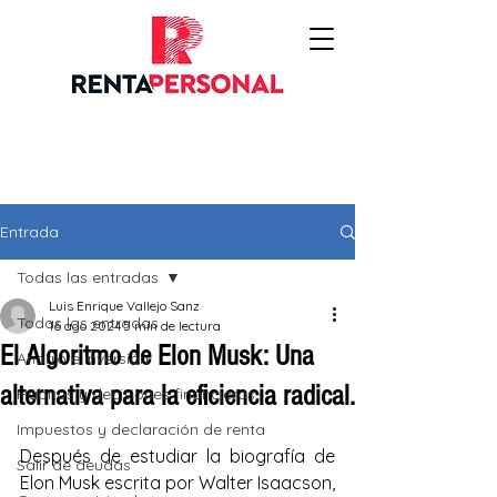
Entrada
Todas las entradas
Luis Enrique Vallejo Sanz
Todas las entradas
16 ago 2024
5 min de lectura
El Algoritmo de Elon Musk: Una
Ahorro e inversión
alternativa para la eficiencia radical.
Hábitos y decisiones financieras
Impuestos y declaración de renta
Después de estudiar la biografía de 
Salir de deudas
Elon Musk escrita por Walter Isaacson, 