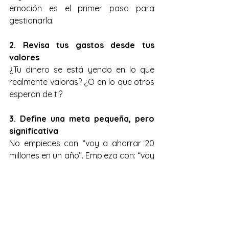
emoción es el primer paso para 
gestionarla.
2. Revisa tus gastos desde tus 
valores
¿Tu dinero se está yendo en lo que 
realmente valoras? ¿O en lo que otros 
esperan de ti?
3. Define una meta pequeña, pero 
significativa
No empieces con “voy a ahorrar 20 
millones en un año”. Empieza con: “voy 
a ahorrar el 10% de mi ingreso 
durante tres meses”. Lo pequeño 
también transforma.
4. Atrévete a decir que no