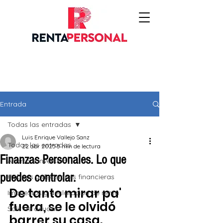
Entrada
Todas las entradas
Luis Enrique Vallejo Sanz
Todas las entradas
22 abr 2025
5 min de lectura
Finanzas Personales. Lo que
Ahorro e inversión
puedes controlar.
Hábitos y decisiones financieras
De tanto mirar pa' 
Impuestos y declaración de renta
fuera, se le olvidó 
Salir de deudas
barrer su casa.