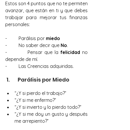
Estos son 4 puntos que no te permiten 
avanzar, que están en ti y que debes 
trabajar para mejorar tus finanzas 
personales:
-          Parálisis por 
miedo
-          No saber decir que 
No
.
-          Pensar que la 
felicidad
 no 
depende de mí.
-          Las Creencias adquiridas.
 1.       Parálisis por Miedo
“¿Y si pierdo el trabajo?”
“¿Y si me enfermo?”
“¿Y si invierto y lo pierdo todo?”
“¿Y si me doy un gusto y después 
me arrepiento?”