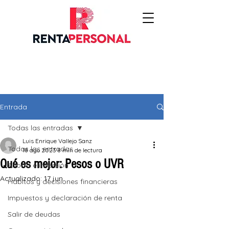
Entrada
Todas las entradas
Luis Enrique Vallejo Sanz
Todas las entradas
18 ago 2023
8 min de lectura
Qué es mejor: Pesos o UVR
Ahorro e inversión
Actualizado:
17 jun
Hábitos y decisiones financieras
Impuestos y declaración de renta
Salir de deudas