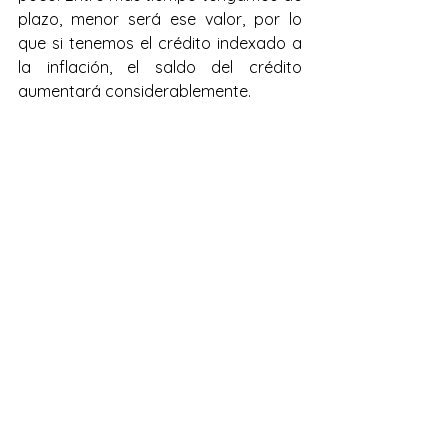
plazo, menor será ese valor, por lo 
que si tenemos el crédito indexado a 
la inflación, el saldo del crédito 
aumentará considerablemente.
Por esto, si no puede cubrir la cuota 
en tasa fija, es mejor no 
comprometerse a pagar un crédito 
en tasa variable, 
Cuando nuestros ingresos no 
alcanzan para cubrir la cuota 
en tasa fija: 
Por regla, tanto la tasa como la cuota 
periódica a pagar en tasa variable 
empieza siendo menor que la cuota 
en tasa fija, pero esto es un 
espejismo, ya que cuando hablamos 