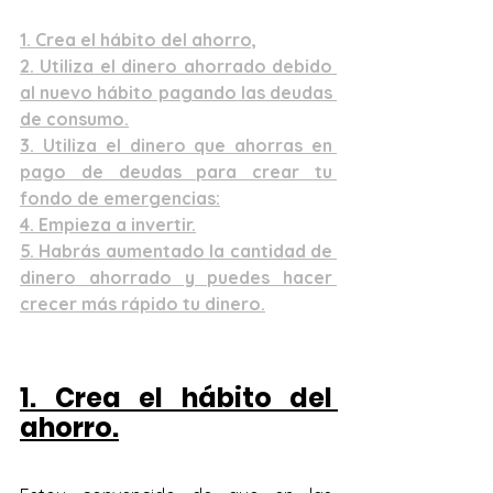
1. Crea el hábito del ahorro,
2. Utiliza el dinero ahorrado debido 
al nuevo hábito pagando las deudas 
de consumo.
3. Utiliza el dinero que ahorras en 
pago de deudas para crear tu 
fondo de emergencias:
4. Empieza a invertir.
5. Habrás aumentado la cantidad de 
dinero ahorrado y puedes hacer 
crecer más rápido tu dinero.
1. Crea el hábito del 
ahorro.