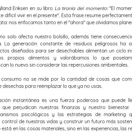
and Eriksen en su libro 
La tiranía del momento
: "El momen
e difícil vivir en el presente". Esta frase resume perfectamen
iata: nos enfocamos tanto en el "ahora" que olvidamos planea
no solo afecta nuestro bolsillo, además tiene consecuenci
. La generación constante de residuos peligrosos ha al
ctos diseñados para ser desechables alimentan un ciclo inso
ros propios alimentos y valorábamos lo que poseíam
an lo nuevo sin considerar las repercusiones ambientales.
 consumo no se mide por la cantidad de cosas que compr
 desechas para reemplazar lo que ya no usas.
icación instantánea es una fuerza poderosa que puede ll
s que perjudican nuestras finanzas y nuestro bienestar. 
nismos psicológicos y las estrategias de marketing que
control de nuestras vidas y construir un futuro más sostenib
está en las cosas materiales, sino en las experiencias, las re