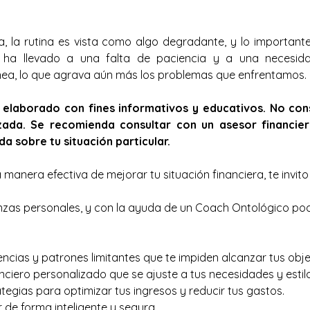
a, la rutina es vista como algo degradante, y lo importante
l ha llevado a una falta de paciencia y a una necesida
ánea, lo que agrava aún más los problemas que enfrentamos.
o elaborado con fines informativos y educativos. No cons
izada. Se recomienda consultar con un asesor financier
a sobre tu situación particular.
manera efectiva de mejorar tu situación financiera, te invit
nzas personales, y con la ayuda de un Coach Ontológico p
eencias y patrones limitantes que te impiden alcanzar tus obje
nciero personalizado que se ajuste a tus necesidades y estilo
tegias para optimizar tus ingresos y reducir tus gastos.
r de forma inteligente y segura.