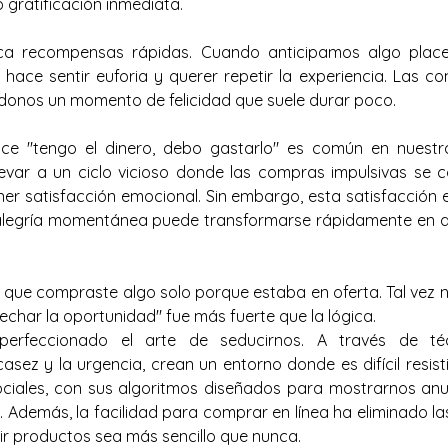
gratificación inmediata.
ca recompensas rápidas. Cuando anticipamos algo placen
hace sentir euforia y querer repetir la experiencia. Las co
donos un momento de felicidad que suele durar poco.
ce "tengo el dinero, debo gastarlo" es común en nuestra
var a un ciclo vicioso donde las compras impulsivas se c
er satisfacción emocional. Sin embargo, esta satisfacción es
egría momentánea puede transformarse rápidamente en ar
z que compraste algo solo porque estaba en oferta. Tal vez n
echar la oportunidad" fue más fuerte que la lógica.
erfeccionado el arte de seducirnos. A través de té
casez y la urgencia, crean un entorno donde es difícil resisti
ciales, con sus algoritmos diseñados para mostrarnos anun
. Además, la facilidad para comprar en línea ha eliminado las
ir productos sea más sencillo que nunca.