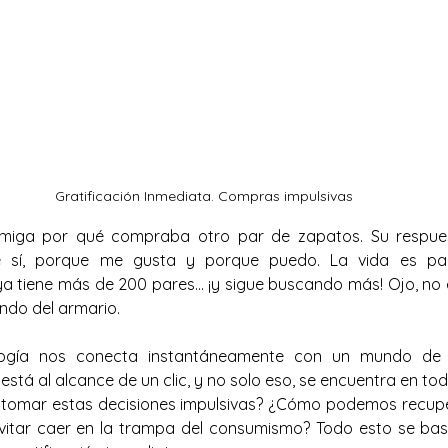
Gratificación Inmediata. Compras impulsivas
miga por qué compraba otro par de zapatos. Su respuest
e sí, porque me gusta y porque puedo. La vida es para 
a tiene más de 200 pares… ¡y sigue buscando más! Ojo, no e
ndo del armario.
ogía nos conecta instantáneamente con un mundo de pos
stá al alcance de un clic, y no solo eso, se encuentra en to
a tomar estas decisiones impulsivas? ¿Cómo podemos recuper
evitar caer en la trampa del consumismo? Todo esto se bas