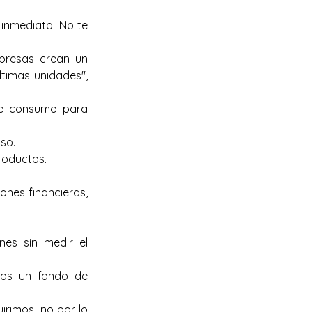
inmediato. No te 
mpresas crean un 
imas unidades", 
de consumo para 
so.
roductos.
nes financieras, 
es sin medir el 
os un fondo de 
rimos, no por lo 