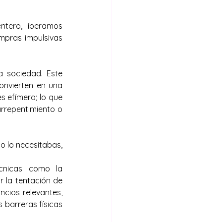
tero, liberamos 
mpras impulsivas 
 sociedad. Este 
onvierten en una 
 efímera; lo que 
repentimiento o 
o lo necesitabas, 
cnicas como la 
r la tentación de 
cios relevantes, 
 barreras físicas 