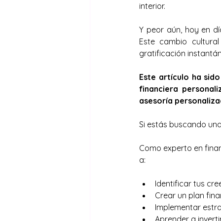
interior.
Y peor aún, hoy en dí
Este cambio cultura
gratificación instant
Este artículo ha sid
financiera personal
asesoría personalizad
Si estás buscando una 
Como experto en fina
a:
Identificar tus cr
Crear un plan fina
Implementar estra
Aprender a inverti