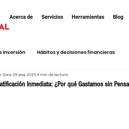
Acerca de
Servicios
Herramientas
Blog
e inversión
Hábitos y decisiones financieras
jo Sanz
29 ene 2025
4 min de lectura
e renta
Salir de deudas
Comprar vivienda
atificación Inmediata: ¿Por qué Gastamos sin Pensa