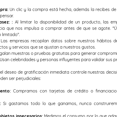
pra:
 Un clic y la compra está hecha, además la recibes de 
pensar.
asez:
:
 Al limitar la disponibilidad de un producto, las e
cia que nos impulsa a comprar antes de que se agote. "Últ
 limitado".
 Las empresas recopilan datos sobre nuestros hábitos 
tos y servicios que se ajustan a nuestros gustos.
galan muestras o pruebas gratuitas para generar compromi
 Usan celebridades y personas influyentes para validar sus p
 deseo de gratificación inmediata controle nuestras decisio
en ser perjudiciales:
ento:
 Compramos con tarjetas de crédito o financiacion
:
 Si gastamos todo lo que ganamos, nunca construirem
bjetos innecesarios:
 Medimos el consumo por lo que adqui