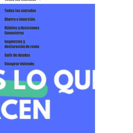
Todas las entradas
Ahorro e inversión
Hábitos y decisiones
financieras
Impuestos y
declaración de renta
Salir de deudas
Comprar vivienda